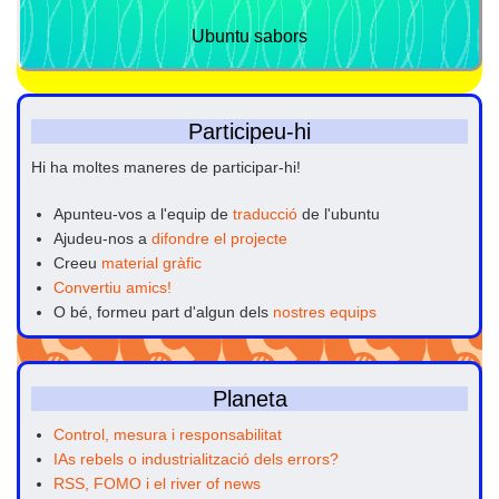
Ubuntu sabors
Participeu-hi
Hi ha moltes maneres de participar-hi!
Apunteu-vos a l'equip de
traducció
de l'ubuntu
Ajudeu-nos a
difondre el projecte
Creeu
material gràfic
Convertiu amics!
O bé, formeu part d'algun dels
nostres equips
Planeta
Control, mesura i responsabilitat
IAs rebels o industrialització dels errors?
RSS, FOMO i el river of news