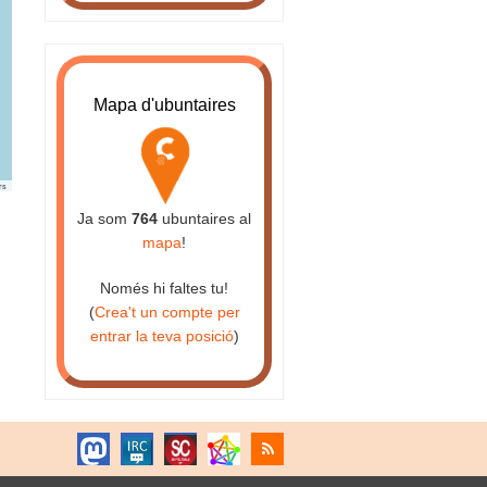
Mapa d'ubuntaires
rs
Ja som
764
ubuntaires al
mapa
!
Només hi faltes tu!
(
Crea't un compte per
entrar la teva posició
)