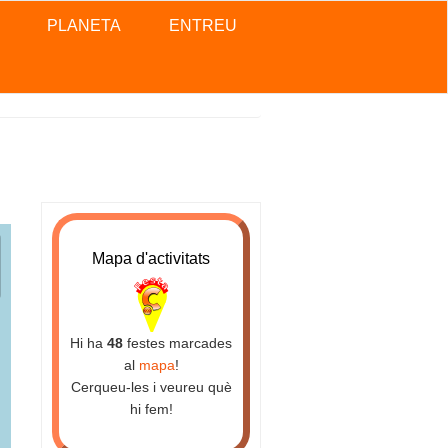
PLANETA
ENTREU
Mapa d'activitats
Hi ha
48
festes marcades
al
mapa
!
Cerqueu-les i veureu què
hi fem!