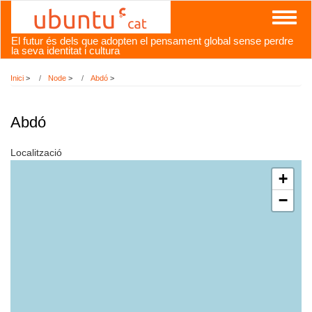
Vés
Toggl
al
naviga
contingut
El futur és dels que adopten el pensament global sense perdre
la seva identitat i cultura
Inici
>
Node
>
Abdó
>
Abdó
Localització
+
−