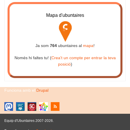
Mapa d'ubuntaires
Ja som
764
ubuntaires al
mapa
!
Només hi faltes tu! (
Crea't un compte per entrar la teva
posició
)
Funciona amb el
Drupal
Equip d'Ubuntaires 2007-2026.