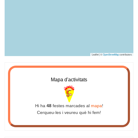
Leaflet | ©
OpenStreetMap
contributors
Mapa d'activitats
Hi ha
48
festes marcades al
mapa
!
Cerqueu-les i veureu què hi fem!