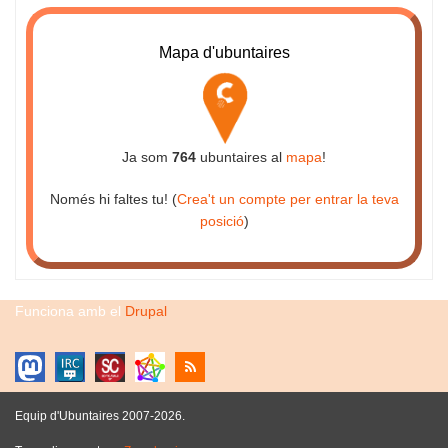
Mapa d'ubuntaires
Ja som
764
ubuntaires al
mapa
!
Només hi faltes tu! (
Crea't un compte per entrar la teva
posició
)
Funciona amb el
Drupal
Equip d'Ubuntaires 2007-2026.