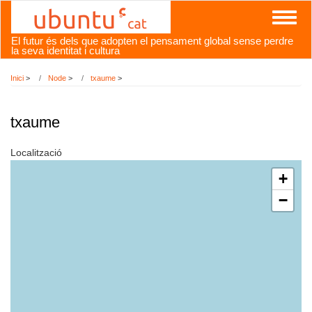
Vés
Toggl
al
naviga
contingut
El futur és dels que adopten el pensament global sense perdre
la seva identitat i cultura
Inici
>
Node
>
txaume
>
txaume
Localització
+
−