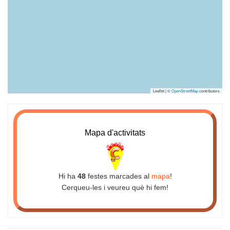
Leaflet | ©
OpenStreetMap
contributors
Mapa d'activitats
Hi ha
48
festes marcades al
mapa
!
Cerqueu-les i veureu què hi fem!