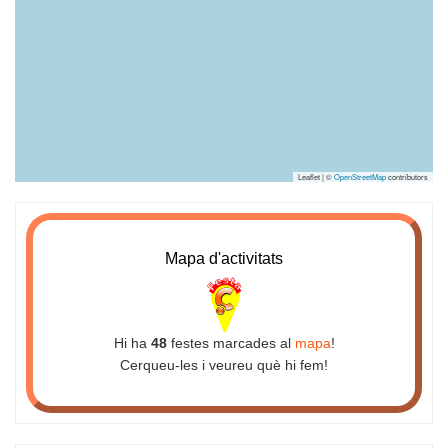
Leaflet | ©
OpenStreetMap
contributors
Mapa d'activitats
Hi ha
48
festes marcades al
mapa
!
Cerqueu-les i veureu què hi fem!