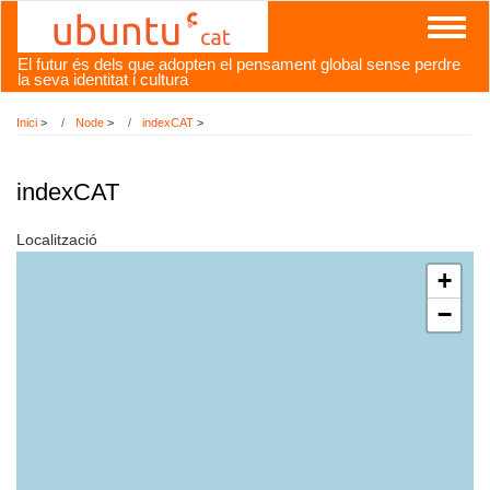
Vés
Toggl
al
naviga
contingut
El futur és dels que adopten el pensament global sense perdre
la seva identitat i cultura
Inici
>
Node
>
indexCAT
>
indexCAT
Localització
+
−