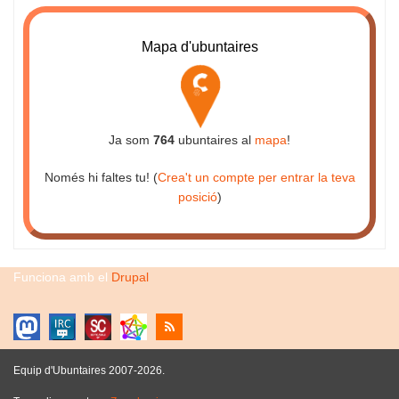
Mapa d'ubuntaires
Ja som
764
ubuntaires al
mapa
!
Només hi faltes tu! (
Crea't un compte per entrar la teva
posició
)
Funciona amb el
Drupal
Equip d'Ubuntaires 2007-2026.