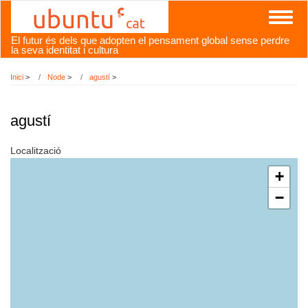
Vés
Toggl
al
naviga
contingut
El futur és dels que adopten el pensament global sense perdre
la seva identitat i cultura
Inici
>
Node
>
agustí
>
agustí
Localització
+
−