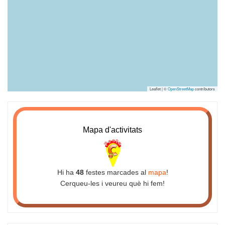
Leaflet | ©
OpenStreetMap
contributors
Mapa d'activitats
Hi ha
48
festes marcades al
mapa
!
Cerqueu-les i veureu què hi fem!