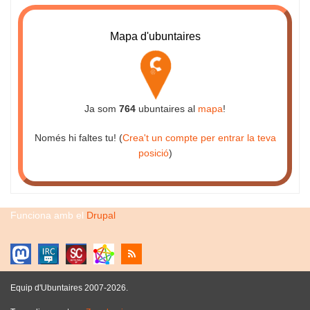
Mapa d'ubuntaires
Ja som
764
ubuntaires al
mapa
!
Només hi faltes tu! (
Crea't un compte per entrar la teva
posició
)
Funciona amb el
Drupal
Equip d'Ubuntaires 2007-2026.