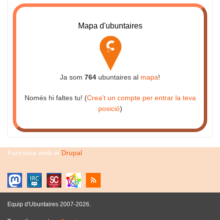
Mapa d'ubuntaires
Ja som
764
ubuntaires al
mapa
!
Només hi faltes tu! (
Crea't un compte per entrar la teva
posició
)
Funciona amb el
Drupal
Equip d'Ubuntaires 2007-2026.