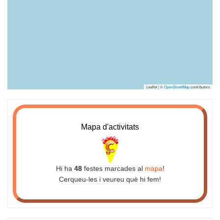
Leaflet | ©
OpenStreetMap
contributors
Mapa d'activitats
Hi ha
48
festes marcades al
mapa
!
Cerqueu-les i veureu què hi fem!