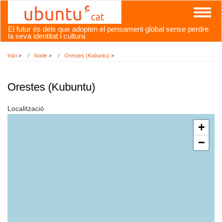
Vés
Toggl
al
naviga
contingut
El futur és dels que adopten el pensament global sense perdre
la seva identitat i cultura
Inici
>
Node
>
Orestes (Kubuntu)
>
Orestes (Kubuntu)
Localització
+
−