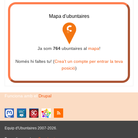
Mapa d'ubuntaires
Ja som
764
ubuntaires al
mapa
!
Només hi faltes tu! (
Crea't un compte per entrar la teva
posició
)
Funciona amb el
Drupal
Equip d'Ubuntaires 2007-2026.