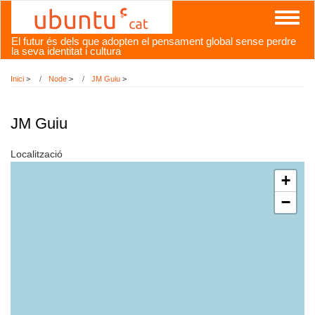
Vés
Toggl
al
naviga
contingut
El futur és dels que adopten el pensament global sense perdre
la seva identitat i cultura
Inici
>
Node
>
JM Guiu
>
JM Guiu
Localització
+
−