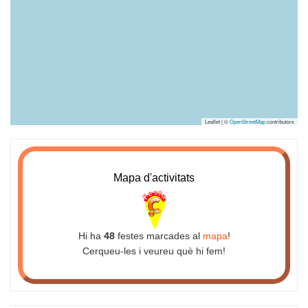
Leaflet | ©
OpenStreetMap
contributors
Mapa d'activitats
Hi ha
48
festes marcades al
mapa
!
Cerqueu-les i veureu què hi fem!