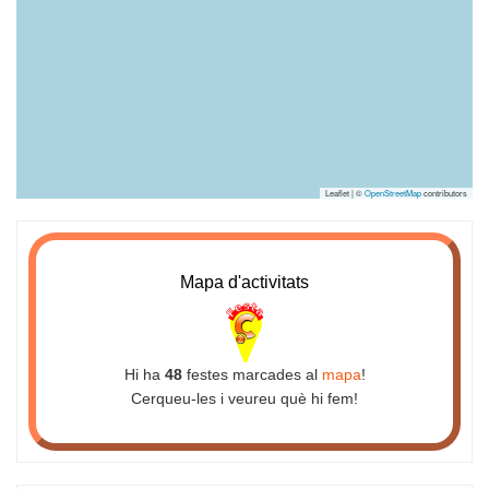
Leaflet | ©
OpenStreetMap
contributors
Mapa d'activitats
Hi ha
48
festes marcades al
mapa
!
Cerqueu-les i veureu què hi fem!