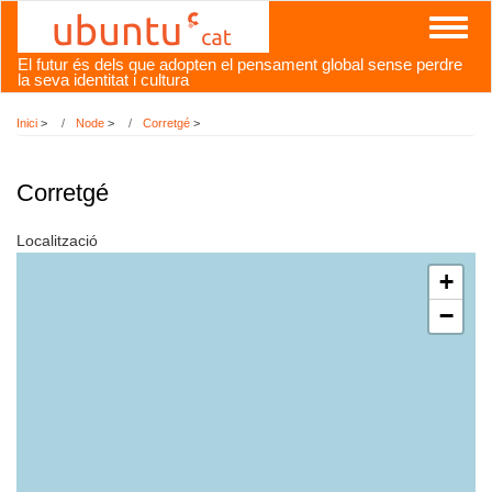
Vés
Toggl
al
naviga
contingut
El futur és dels que adopten el pensament global sense perdre
la seva identitat i cultura
Inici
>
Node
>
Corretgé
>
Corretgé
Localització
+
−