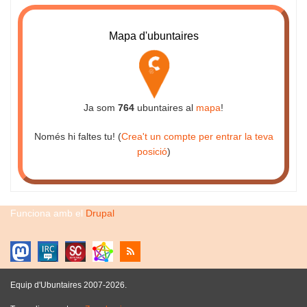
Mapa d'ubuntaires
Ja som
764
ubuntaires al
mapa
!
Només hi faltes tu! (
Crea't un compte per entrar la teva
posició
)
Funciona amb el
Drupal
Equip d'Ubuntaires 2007-2026.