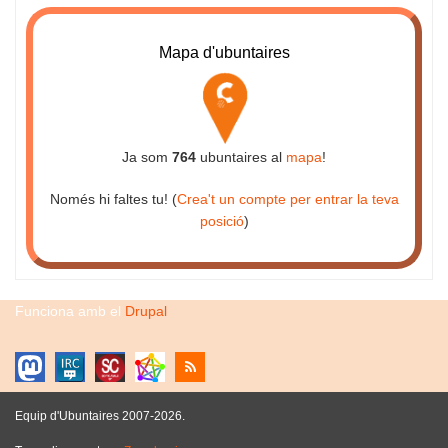
Mapa d'ubuntaires
Ja som
764
ubuntaires al
mapa
!
Només hi faltes tu! (
Crea't un compte per entrar la teva
posició
)
Funciona amb el
Drupal
Equip d'Ubuntaires 2007-2026.