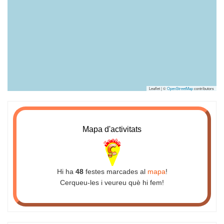
Leaflet | ©
OpenStreetMap
contributors
Mapa d'activitats
Hi ha
48
festes marcades al
mapa
!
Cerqueu-les i veureu què hi fem!