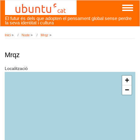
Vés
Toggl
al
naviga
contingut
El futur és dels que adopten el pensament global sense perdre
la seva identitat i cultura
Inici
>
Node
>
Mrqz
>
Mrqz
Localització
+
−