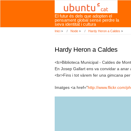
Vés
al
El futur és dels que adopten el
contingut
pensament global sense perdre la
seva identitat i cultura
Inici
>
Node
>
Hardy Heron a Caldes
>
Hardy Heron a Caldes
<b>Biblioteca Municipal - Caldes de Mon
En Josep Gallart ens va convidar a anar a
<br>Fins i tot vàrem fer una gimcana per di
Imatges <a href="
http://www.flickr.com