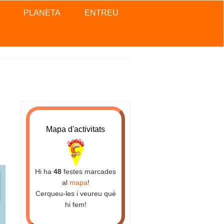
PLANETA
ENTREU
Mapa d'activitats
Hi ha
48
festes marcades
al
mapa
!
Cerqueu-les i veureu què
hi fem!