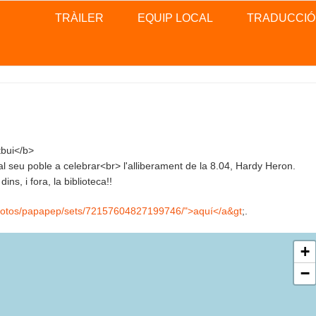
TRÀILER
EQUIP LOCAL
TRADUCCIÓ
tbui</b>
l seu poble a celebrar<br> l'alliberament de la 8.04, Hardy Heron.
ns, i fora, la biblioteca!!
/photos/papapep/sets/72157604827199746/">aquí</a&gt
;.
+
−