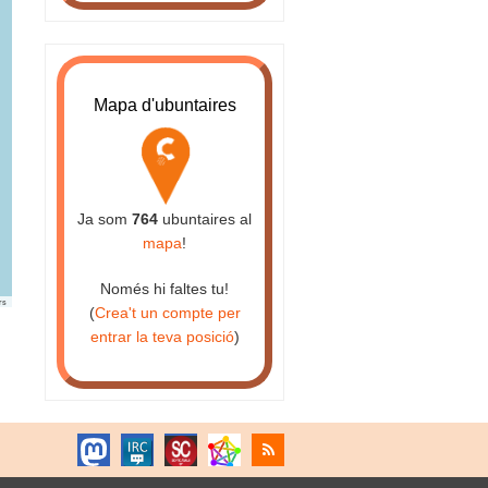
Mapa d'ubuntaires
Ja som
764
ubuntaires al
mapa
!
Només hi faltes tu!
rs
(
Crea't un compte per
entrar la teva posició
)