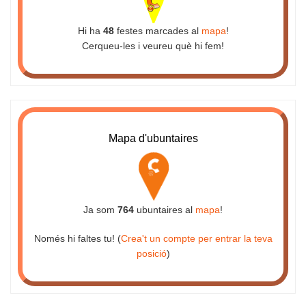
Hi ha
48
festes marcades al
mapa
!
Cerqueu-les i veureu què hi fem!
Mapa d'ubuntaires
Ja som
764
ubuntaires al
mapa
!
Només hi faltes tu! (
Crea't un compte per entrar la teva
posició
)