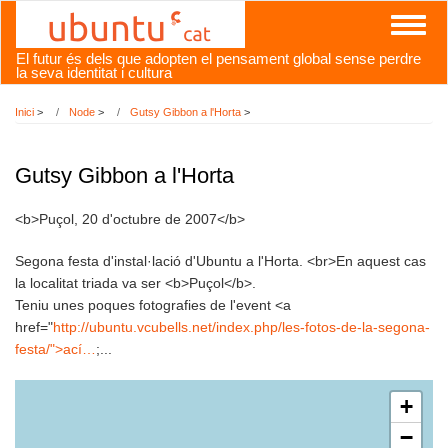
Vés
Toggl
al
naviga
contingut
El futur és dels que adopten el pensament global sense perdre
la seva identitat i cultura
Inici
>
Node
>
Gutsy Gibbon a l'Horta
>
Gutsy Gibbon a l'Horta
<b>Puçol, 20 d'octubre de 2007</b>
Segona festa d'instal·lació d'Ubuntu a l'Horta. <br>En aquest cas
la localitat triada va ser <b>Puçol</b>.
Teniu unes poques fotografies de l'event <a
href="
http://ubuntu.vcubells.net/index.php/les-fotos-de-la-segona-
festa/">ací…
;...
+
−