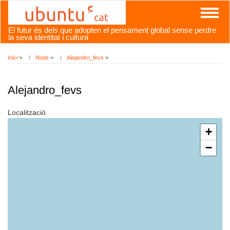
Vés
Toggl
al
naviga
contingut
El futur és dels que adopten el pensament global sense perdre
la seva identitat i cultura
Inici
>
Node
>
Alejandro_fevs
>
Alejandro_fevs
Localització
+
−