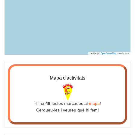
Leaflet | ©
OpenStreetMap
contributors
Mapa d'activitats
Hi ha
48
festes marcades al
mapa
!
Cerqueu-les i veureu què hi fem!