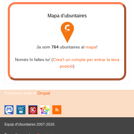
Mapa d'ubuntaires
Ja som
764
ubuntaires al
mapa
!
Només hi faltes tu! (
Crea't un compte per entrar la teva
posició
)
Funciona amb el
Drupal
Equip d'Ubuntaires 2007-2026.