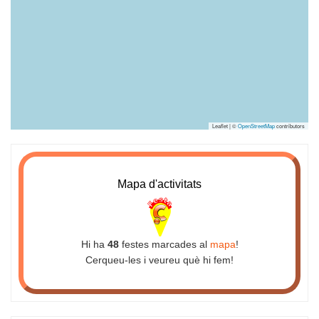
Leaflet | ©
OpenStreetMap
contributors
Mapa d'activitats
Hi ha
48
festes marcades al
mapa
!
Cerqueu-les i veureu què hi fem!