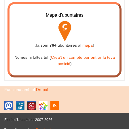
Mapa d'ubuntaires
Ja som
764
ubuntaires al
mapa
!
Només hi faltes tu! (
Crea't un compte per entrar la teva
posició
)
Funciona amb el
Drupal
Equip d'Ubuntaires 2007-2026.