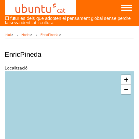
Vés
Toggl
al
naviga
contingut
El futur és dels que adopten el pensament global sense perdre
la seva identitat i cultura
Inici
>
Node
>
EnricPineda
>
EnricPineda
Localització
+
−