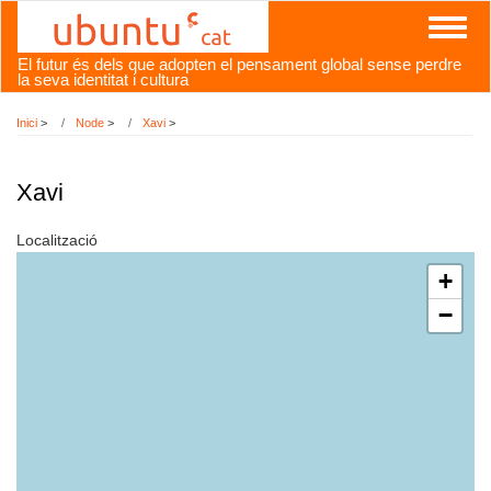
Vés
Toggl
al
naviga
contingut
El futur és dels que adopten el pensament global sense perdre
la seva identitat i cultura
Inici
>
Node
>
Xavi
>
Xavi
Localització
+
−