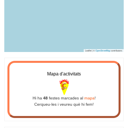
Leaflet | ©
OpenStreetMap
contributors
Mapa d'activitats
Hi ha
48
festes marcades al
mapa
!
Cerqueu-les i veureu què hi fem!