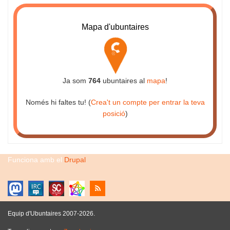
Mapa d'ubuntaires
Ja som
764
ubuntaires al
mapa
!
Només hi faltes tu! (
Crea't un compte per entrar la teva
posició
)
Funciona amb el
Drupal
Equip d'Ubuntaires 2007-2026.