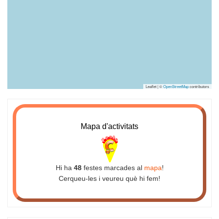
Leaflet | ©
OpenStreetMap
contributors
Mapa d'activitats
Hi ha
48
festes marcades al
mapa
!
Cerqueu-les i veureu què hi fem!