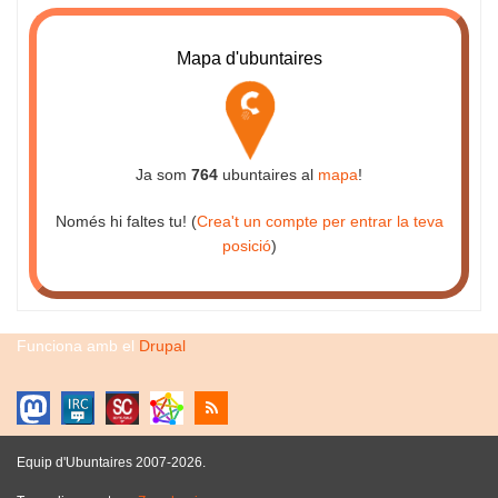
Mapa d'ubuntaires
Ja som
764
ubuntaires al
mapa
!
Només hi faltes tu! (
Crea't un compte per entrar la teva
posició
)
Funciona amb el
Drupal
Equip d'Ubuntaires 2007-2026.