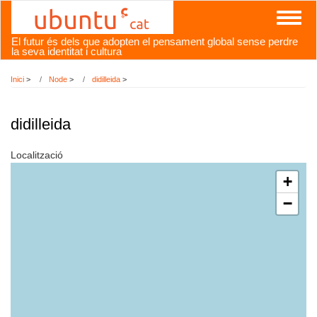
Vés
Toggl
al
naviga
contingut
El futur és dels que adopten el pensament global sense perdre
la seva identitat i cultura
Inici
>
Node
>
didilleida
>
didilleida
Localització
+
−