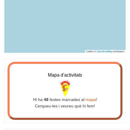
Leaflet | ©
OpenStreetMap
contributors
Mapa d'activitats
Hi ha
48
festes marcades al
mapa
!
Cerqueu-les i veureu què hi fem!