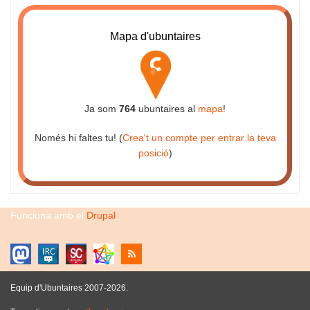
Mapa d'ubuntaires
Ja som
764
ubuntaires al
mapa
!
Només hi faltes tu! (
Crea't un compte per entrar la teva
posició
)
Funciona amb el
Drupal
Equip d'Ubuntaires 2007-2026.