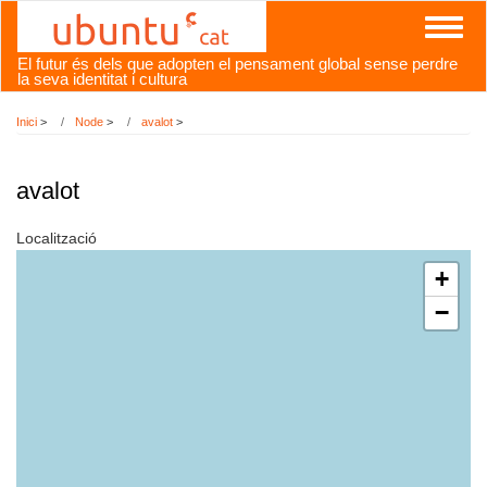
Vés
Toggl
al
naviga
contingut
El futur és dels que adopten el pensament global sense perdre
la seva identitat i cultura
Inici
>
Node
>
avalot
>
avalot
Localització
+
−