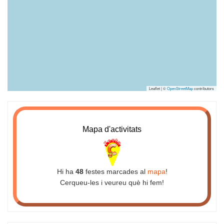
Leaflet | ©
OpenStreetMap
contributors
Mapa d'activitats
Hi ha
48
festes marcades al
mapa
!
Cerqueu-les i veureu què hi fem!