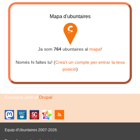
Mapa d'ubuntaires
Ja som
764
ubuntaires al
mapa
!
Només hi faltes tu! (
Crea't un compte per entrar la teva
posició
)
Funciona amb el
Drupal
Equip d'Ubuntaires 2007-2026.