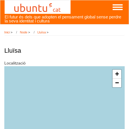
Vés
Toggl
al
naviga
contingut
El futur és dels que adopten el pensament global sense perdre
la seva identitat i cultura
Inici
>
Node
>
Lluïsa
>
Lluïsa
Localització
+
−