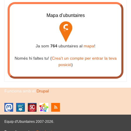
Mapa d'ubuntaires
Ja som
764
ubuntaires al
mapa
!
Només hi faltes tu! (
Crea't un compte per entrar la teva
posició
)
Funciona amb el
Drupal
Equip d'Ubuntaires 2007-2026.