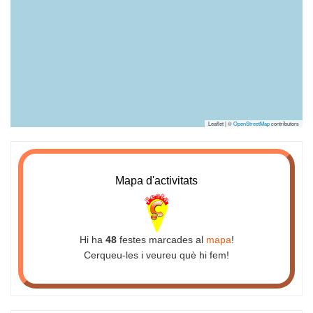
Leaflet | ©
OpenStreetMap
contributors
Mapa d'activitats
Hi ha
48
festes marcades al
mapa
!
Cerqueu-les i veureu què hi fem!