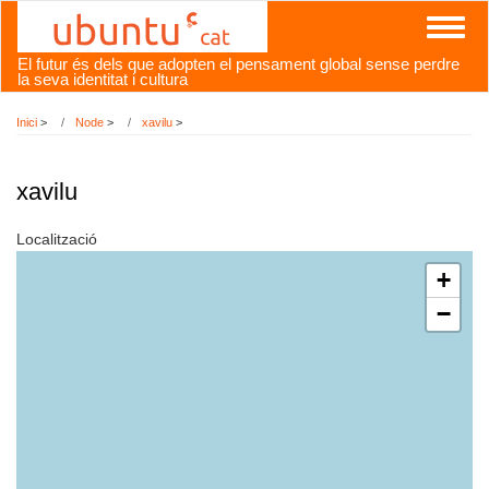
Vés
Toggl
al
naviga
contingut
El futur és dels que adopten el pensament global sense perdre
la seva identitat i cultura
Inici
>
Node
>
xavilu
>
xavilu
Localització
+
−