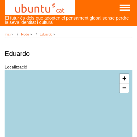
Vés
Toggl
al
naviga
contingut
El futur és dels que adopten el pensament global sense perdre
la seva identitat i cultura
Inici
>
Node
>
Eduardo
>
Eduardo
Localització
+
−