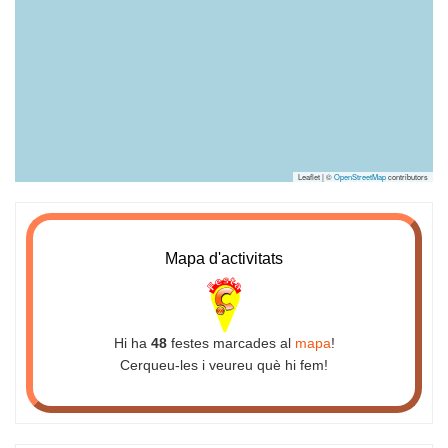
Leaflet | ©
OpenStreetMap
contributors
Mapa d'activitats
Hi ha
48
festes marcades al
mapa
!
Cerqueu-les i veureu què hi fem!