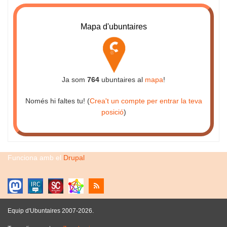
Mapa d'ubuntaires
Ja som
764
ubuntaires al
mapa
!
Només hi faltes tu! (
Crea't un compte per entrar la teva
posició
)
Funciona amb el
Drupal
Equip d'Ubuntaires 2007-2026.